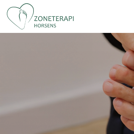
Gå
til
hovedindhold