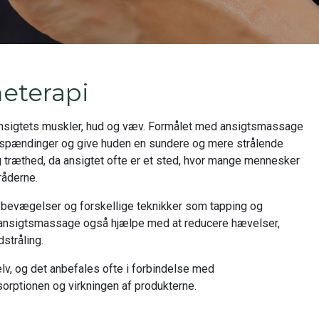
eterapi
nsigtets muskler, hud og væv. Formålet med ansigtsmassage
re spændinger og give huden en sundere og mere strålende
 træthed, da ansigtet ofte er et sted, hvor mange mennesker
råderne.
 bevægelser og forskellige teknikker som tapping og
n ansigtsmassage også hjælpe med at reducere hævelser,
stråling.
v, og det anbefales ofte i forbindelse med
sorptionen og virkningen af produkterne.