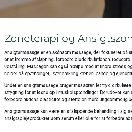
Zoneterapi og Ansigtszon
Ansigtsmassage er en skånsom massage, der fokuserer på a
er at fremme afslapning, forbedre blodcirkulationen, reduce
udstråling. Massagen kan også hjælpe med at lindre stress og
holder på spændinger, især omkring kæben, pande og øjenom
Under en ansigtsmassage bruger massøren let tryk, cirkulære
strygning for at løsne op i muskelspændinger. Derudover ka
forbedre hudens elasticitet og støtte en mere ungdommelig ud
Ansigtsmassage kan være en afslappende behandling i sig sel
ansigtsplejeprodukter som serum eller olie for at forbedre ab