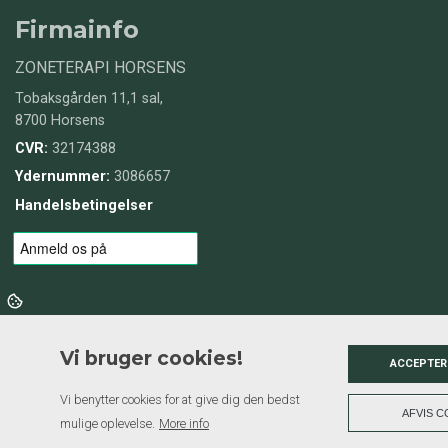
Firmainfo
ZONETERAPI HORSENS
Tobaksgården 11,1 sal,
8700 Horsens
CVR:
32174388
Ydernummer:
3086657
Handelsbetingelser
Vi bruger cookies!
ACCEPTER
Vi benytter cookies for at give dig den bedst
AFVIS C
mulige oplevelse.
More info
Copyright © 2026 - ZONETERAPI HORSENS
, CVR 32174388