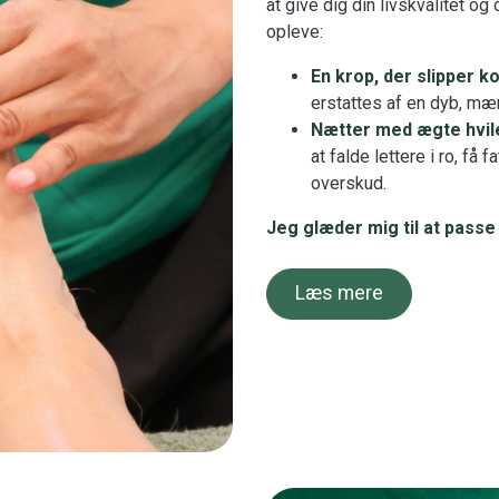
at give dig din livskvalitet og
opleve:
En krop, der slipper k
erstattes af en dyb, mær
Nætter med ægte hvil
at falde lettere i ro, f
overskud.
Jeg glæder mig til at passe 
Læs mere