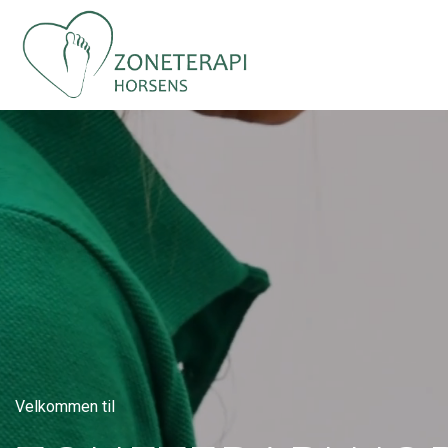
Gå
til
hovedindhold
Velkommen til