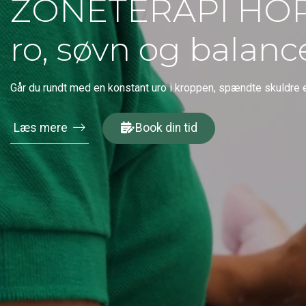
ZONETERAPI HORS
ro, søvn og balanc
​Går du rundt med en konstant uro i kroppen, spændte skuldre e
Læs mere
Book din tid