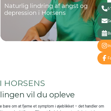
​Naturlig lindring af angst og
6
depression i Horsens
S
B
I
F
I HORSENS
ingen vil du opleve
e bare om at fjerne et symptom i øjeblikket – det handler om