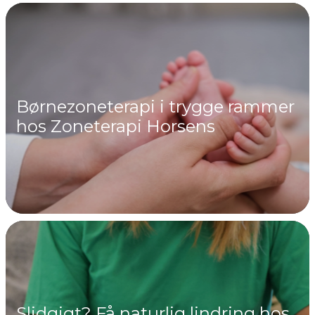
Børnezoneterapi i trygge rammer
hos Zoneterapi Horsens
Slidgigt? Få naturlig lindring hos