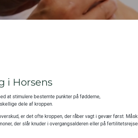
g i Horsens
med at stimulere bestemte punkter på fødderne,
kellige dele af kroppen.
t overskud, er det ofte kroppen, der råber vagt i gevær først. 
moner, der slår knuder i overgangsalderen eller på fertilitetsrejs