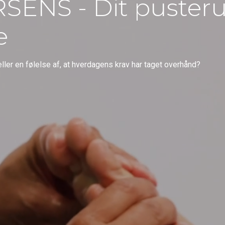
ENS - Dit puster
e
ller en følelse af, at hverdagens krav har taget overhånd?