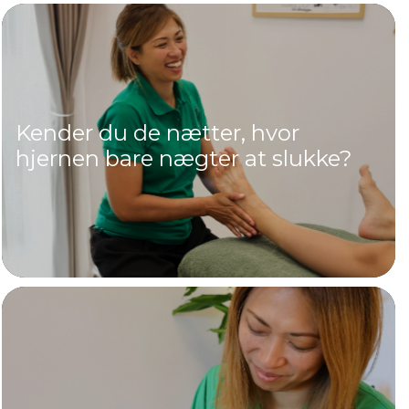
Kender du de nætter, hvor
hjernen bare nægter at slukke?