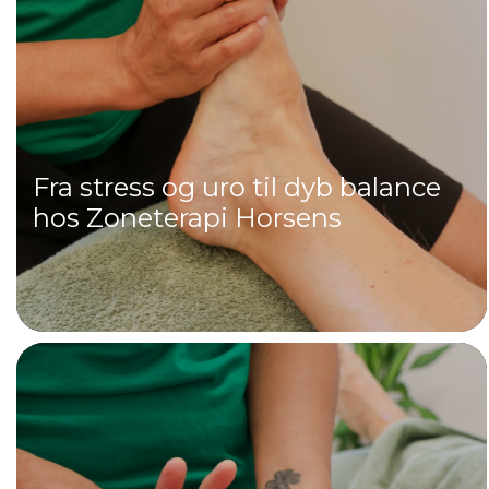
​Fra stress og uro til dyb balance
hos Zoneterapi Horsens