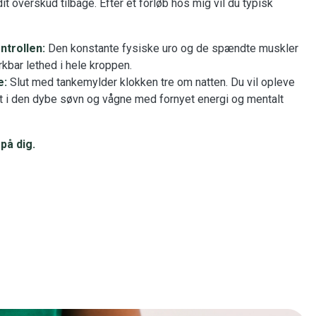
 dit overskud tilbage. Efter et forløb hos mig vil du typisk
ontrollen:
Den konstante fysiske uro og de spændte muskler
kbar lethed i hele kroppen.
e:
Slut med tankemylder klokken tre om natten. Du vil opleve
å fat i den dybe søvn og vågne med fornyet energi og mentalt
på dig.