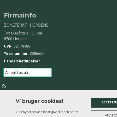
Firmainfo
ZONETERAPI HORSENS
Tobaksgården 11,1 sal,
8700 Horsens
CVR:
32174388
Ydernummer:
3086657
Handelsbetingelser
Vi bruger cookies!
ACCEPTER
Vi benytter cookies for at give dig den bedst
AFVIS C