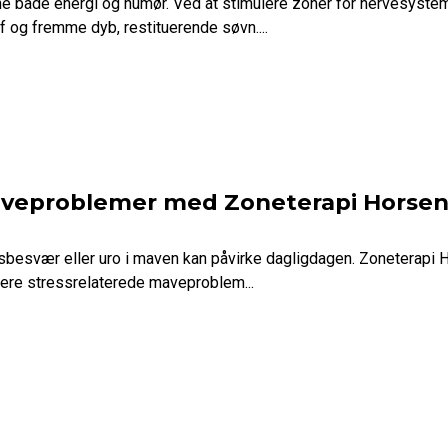
 både energi og humør. Ved at stimulere zoner for nervesyste
 og fremme dyb, restituerende søvn....
aveproblemer med Zoneterapi Horsen
sbesvær eller uro i maven kan påvirke dagligdagen. Zoneterapi H
cere stressrelaterede maveproblem...