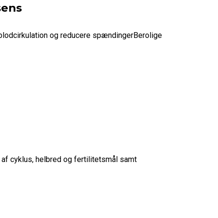
sens
blodcirkulation og reducere spændingerBerolige
f cyklus, helbred og fertilitetsmål samt