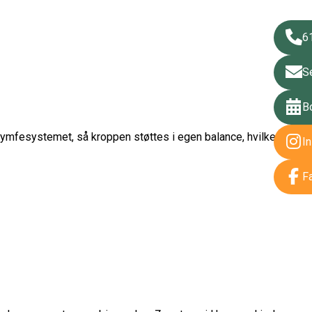
6
S
B
lymfesystemet, så kroppen støttes i egen balance, hvilket
I
F