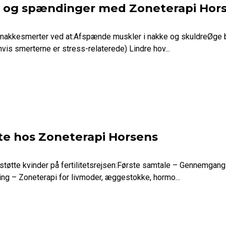
 og spændinger med Zoneterapi Hor
 nakkesmerter ved at:Afspænde muskler i nakke og skuldreØge 
vis smerterne er stress-relaterede) Lindre hov...
tte hos Zoneterapi Horsens
tøtte kvinder på fertilitetsrejsen:Første samtale – Gennemgang a
ng – Zoneterapi for livmoder, æggestokke, hormo...