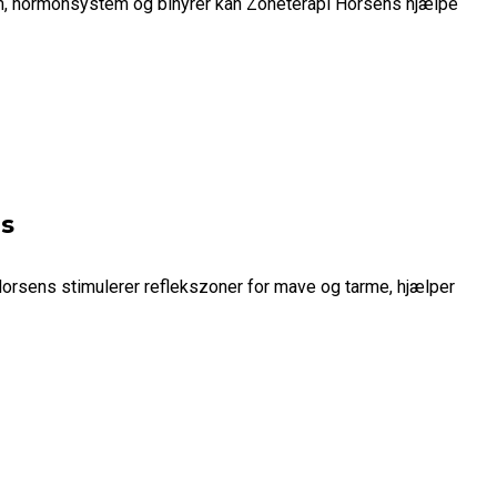
m, hormonsystem og binyrer kan Zoneterapi Horsens hjælpe
s
orsens stimulerer reflekszoner for mave og tarme, hjælper