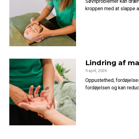
Søvnproblemer kan dræne
kroppen med at slappe af
Lindring af m
9 april, 2026
Oppustethed, fordøjelse
fordøjelsen og kan redu