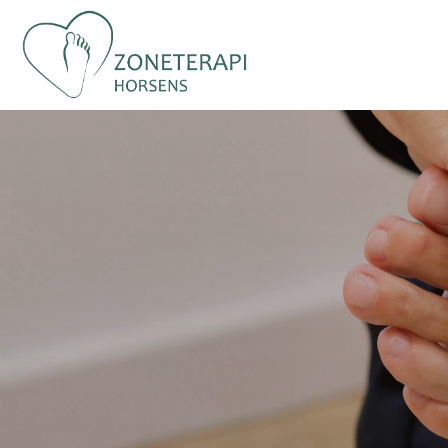
Gå
til
hovedindhold