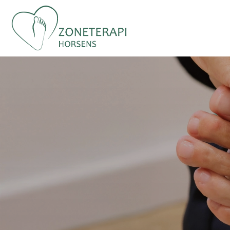
Gå
til
hovedindhold