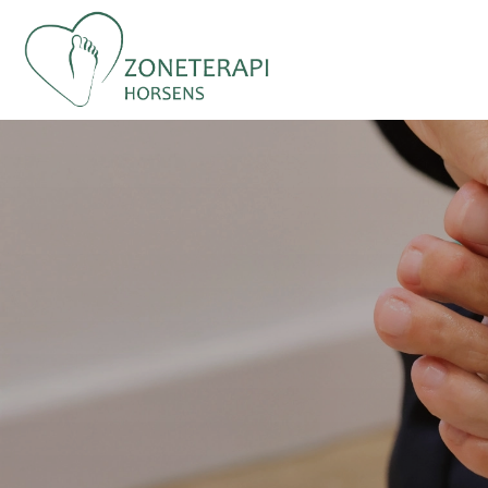
Gå
til
hovedindhold