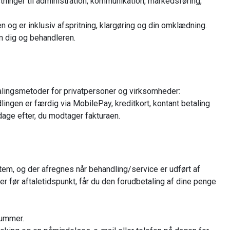
inger til administration, kommunikation, markedsføring,
n og er inklusiv afspritning, klargøring og din omklædning.
m dig og behandleren.
lingsmetoder for privatpersoner og virksomheder:
lingen er færdig via MobilePay, kreditkort, kontant betaling
 dage efter, du modtager fakturaen.
em, og der afregnes når behandling/service er udført af
r før aftaletidspunkt, får du den forudbetaling af dine penge
nummer.