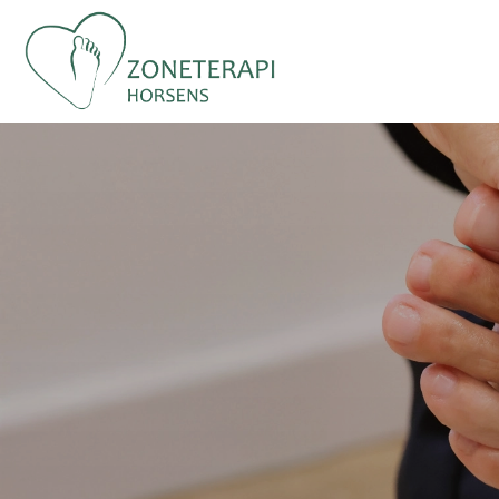
Gå
til
hovedindhold