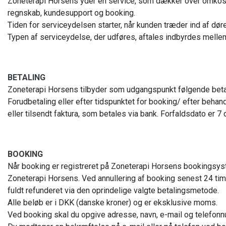
Zoneterapi Horsens yder en service, som dækker over omkostn
regnskab, kundesupport og booking.
Tiden for serviceydelsen starter, når kunden træder ind af døre
Typen af serviceydelse, der udføres, aftales indbyrdes melle
BETALING
Zoneterapi Horsens tilbyder som udgangspunkt følgende beta
Forudbetaling eller efter tidspunktet for booking/ efter behand
eller tilsendt faktura, som betales via bank. Forfaldsdato er 7
BOOKING
Når booking er registreret på Zoneterapi Horsens bookingsyst
Zoneterapi Horsens. Ved annullering af booking senest 24 time
fuldt refunderet via den oprindelige valgte betalingsmetode.
Alle beløb er i DKK (danske kroner) og er eksklusive moms.
Ved booking skal du opgive adresse, navn, e-mail og telefon