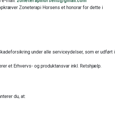
 e-mail:
zoneterapihorsens@gmail.com
opkræver Zoneterapi Horsens et honorar for dette i
kadeforsikring under alle serviceydelser, som er udført i
er et Erhvervs- og produktansvar inkl. Retshjælp.
terer du, at: