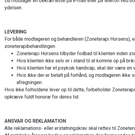
Du modtager en bekræftelse på e-mail eller på telefon ved bo
ydelsen.
LEVERING
For både modtageren og behandleren (Zoneterapi Horsens), er d
zoneterapibehandlingen
Zoneterapi Horsens tilbyder fodbad til klienten inden z
Hvis klienten ikke selv er i stand til at komme op på bri
Hvis klienten har et psykisk handicap, skal der være en 
Hvis ikke der er betalt på forhånd, og modtageren ikke sel
afregningen.
Hvis ikke forholdene lever op til dette, forbeholder Zoneterapi
opkræve fuldt honorar for deres tid.
ANSVAR OG REKLAMATION
Alle reklamations- eller erstatningskrav skal rettes til Zonete