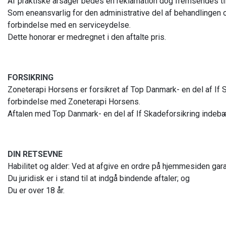
Af praktiske årsager bedes en reklamation dog fremsendes til
Som eneansvarlig for den administrative del af behandlingen 
forbindelse med en serviceydelse.
Dette honorar er medregnet i den aftalte pris.
FORSIKRING
Zoneterapi Horsens er forsikret af Top Danmark- en del af If S
forbindelse med Zoneterapi Horsens.
Aftalen med Top Danmark- en del af If Skadeforsikring indebær
DIN RETSEVNE
Habilitet og alder: Ved at afgive en ordre på hjemmesiden garan
Du juridisk er i stand til at indgå bindende aftaler; og
Du er over 18 år.