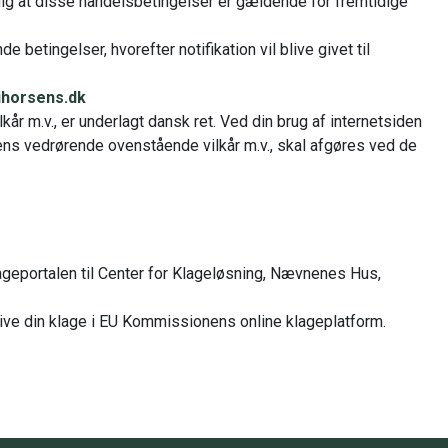
ig at disse handelsbetingelser er gældende for fremtidige
 betingelser, hvorefter notifikation vil blive givet til
horsens.dk
kår m.v., er underlagt dansk ret. Ved din brug af internetsiden
ens vedrørende ovenstående vilkår m.v., skal afgøres ved de
lageportalen til Center for Klageløsning, Nævnenes Hus,
give din klage i EU Kommissionens online klageplatform.