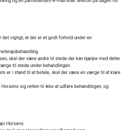
oking og en påmindelses-e-mail eller telefon på dagen for
et vigtigt, at der er et godt forhold under en
oneterapibehandling
ksen, skal der være andre til stede der kan hjælpe med dette.
værge til stede under behandlingen.
v er i stand til at betale, skal der være en værge til at klare
 Horsens sig retten til ikke at udføre behandlingen, og
rapi Horsens