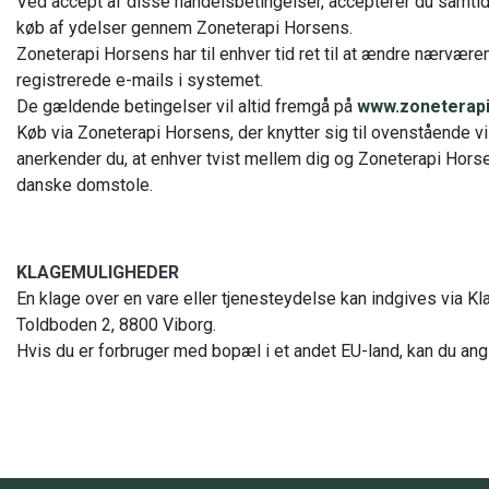
Ved accept af disse handelsbetingelser, accepterer du samtid
køb af ydelser gennem Zoneterapi Horsens.
Zoneterapi Horsens har til enhver tid ret til at ændre nærværende
registrerede e-mails i systemet.
De gældende betingelser vil altid fremgå på
www.zoneterapi
Køb via Zoneterapi Horsens, der knytter sig til ovenstående vil
anerkender du, at enhver tvist mellem dig og Zoneterapi Hors
danske domstole.
KLAGEMULIGHEDER
En klage over en vare eller tjenesteydelse kan indgives via K
Toldboden 2, 8800 Viborg.
Hvis du er forbruger med bopæl i et andet EU-land, kan du an